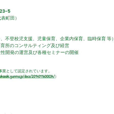
3−5
（代表町田）
ー、不登校児支援、児童保育、
企業内保育、臨時保育 等
保育所のコンサルティング
及
び経営
造性開発の運営及び各種セミ
ナーの開催
事業として認定されています。
takasaki.gunma.jp/docs/2014011600034/
）