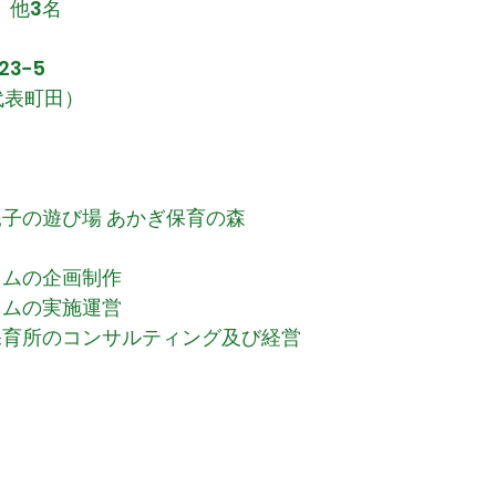
 他3名
3−5
（代表町田）
）
子の遊び場 あかぎ保育の森
ラムの企画制作
ラムの実施運営
保育所のコンサルティング
及
び経営