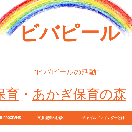
​ビバピール
“ビバピールの活動”
保育
・
あかぎ保育の森
R PROGRAMS
支援協賛のお願い
チャイルドマインダーとは