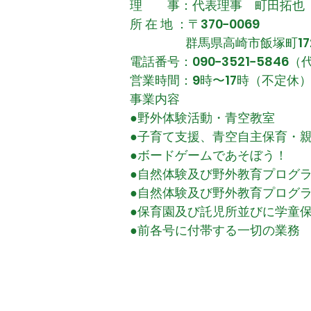
理 事：代表理事 町田拓也
所 在 地 ：〒370−0069
群馬県高崎市飯塚町172
電話番号：090−3521−5846
営業時間：9時〜17時（不定休
事業内容
●野外体験活動・青空教室
●子育て支援、青空自主保育・親
●ボードゲームであそぼう！
●
自然体験及び野外教育プログ
●自然体験及び野外教育プログ
●保育園及び託児所並びに学童
●前各号に付帯する一切の業務