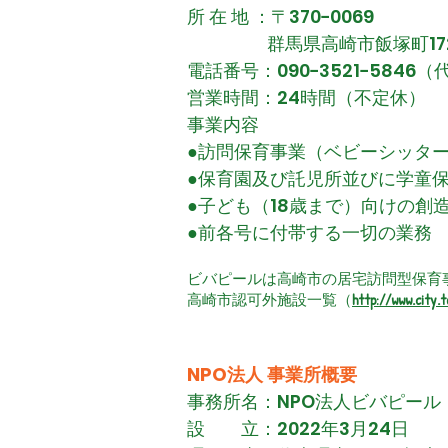
所 在 地 ：〒370−0069
群馬県高崎市飯塚町172
電話番号：090−3521−5846
営業時間：24時間（不定休）
事業内容
●訪問保育事業
（ベビーシッタ
●保育園及び託児所並びに学童
●子ども（18歳まで）向けの創
●前各号に付帯する一切の業務
ビバピールは高崎市の居宅訪問型保育
高崎市認可外施設一覧（
http://www.city.
NPO法人 事業所概要
事務所名：NPO法人ビバピール
設 立：
2022年3月24日